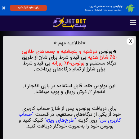
اپلیکیشن جت بت مختص اندروید
برای دانلود کلیک کنید
(دسترسی آسان و بدون فیلترشکن به سایت)
x
⭐
اطلاعیه مهم
⭐
🔥بونوس
دوشنبه و پنجشنبه‌ و جمعه‌های طلایی
۵۰٪ شارژ هدیه
بی‌ قیدو شرط برای شارژ از طریق
درگاه مستقیم و
بونوس۲۰٪ روزانه
بی‌ قیدو شرط
برای شارژ از تمام درگاه‌های پرداخت.
این بونوس فقط قابل استفاده در بازی انفجار ۱,
انفجار ۲, کرش رویال و پوپ میباشد.
برای دریافت بونوس، پس از شارژ حساب کاربری
خود از یکی از درگاه‌های مستقیم، در قسمت
"حساب
کاربری من"
روی گزینه
"طرح‌های ویژه"
کلیک کنید و
بونوس خود را به‌صورت خودکار دریافت کنید.